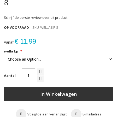
8
Schrijf de eerste review over dit product
OP VOORRAAD
SKU
WELLA KP 8
€ 11,99
Vanaf
wella kp
Aantal
In Winkelwagen
Voeg toe aan verlanglijst
E-mailadres