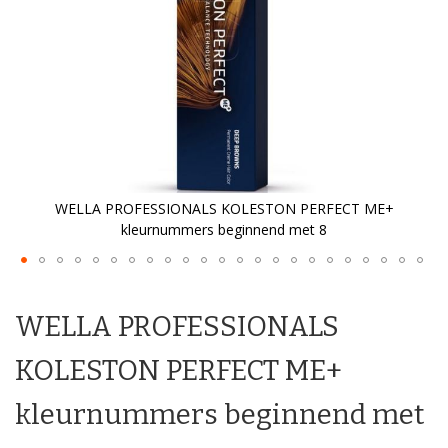
WELLA PROFESSIONALS KOLESTON PERFECT ME+
kleurnummers beginnend met 8
Ga
naar
het
WELLA PROFESSIONALS
begin
van
KOLESTON PERFECT ME+
de
afbeeldingen-
kleurnummers beginnend met
gallerij