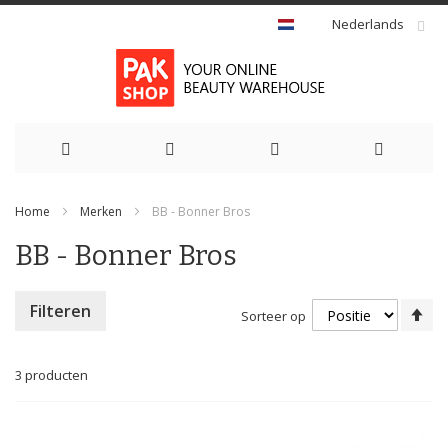
Nederlands
Ga
Home
Merken
BB - Bonner Bros
naar
BB - Bonner Bros
de
inhoud
Va
Filteren
Sorteer op
ho
na
la
3
producten
so