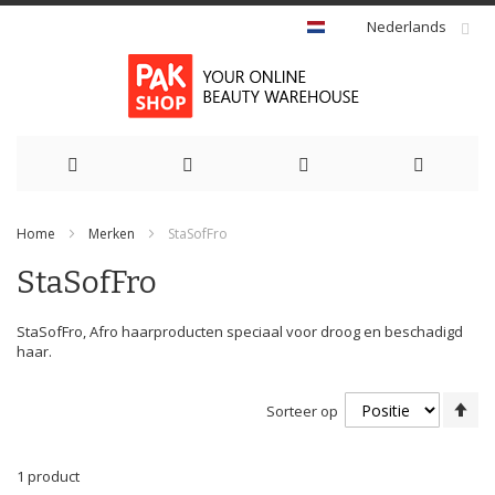
Nederlands
Ga
Home
Merken
StaSofFro
naar
StaSofFro
de
inhoud
StaSofFro, Afro haarproducten speciaal voor droog en beschadigd
haar.
Va
Sorteer op
ho
na
la
1
product
so