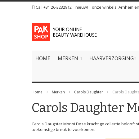
Ga
Call +31 26-3232912
nieuw!
onze winkels:
Arnhem
e
naar
de
inhoud
HOME
MERKEN
HAARVERZORGING
Home
Merken
Carols Daughter
Carols Daught
Carols Daughter M
Carols Daughter Monoi Deze krachtige collectie belooft s
toekomstige breuk te voorkomen.