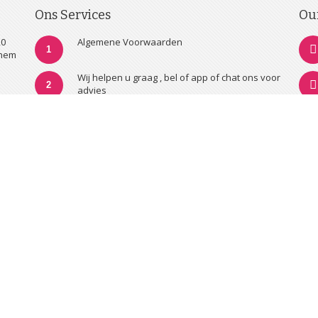
Ons Services
Ou
20
Algemene Voorwaarden
1
nhem
Wij helpen u graag , bel of app of chat ons voor
2
advies
20.000 artikelen in onze shop
3
Onze eigen salon voor braiding weaving
4
haarverlenging en professioneel advies.
Professional? Wij importeren en distribueren
5
diverse merken. Wilt u als bij ons inkopen als
bedrijf neemt u dan contact met ons op via
info@pakshop.eu