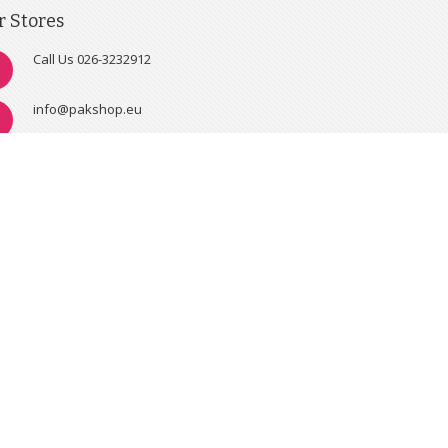
r Stores
Call Us 026-3232912
info@pakshop.eu
Address : Nieuwstraat 2, 6811HW, ARNHEM,
NEDERLAND KVK: 09052880-BTW:
NL001506780B41
Abonneer
Inschrijven
u
op
onze
nieuwsbrief