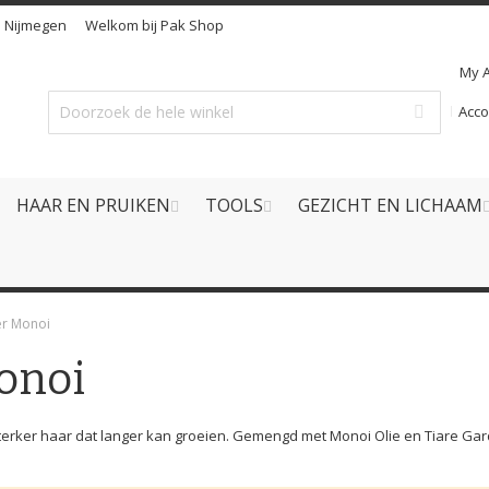
n
Nijmegen
Welkom bij Pak Shop
My 
Acc
HAAR EN PRUIKEN
TOOLS
GEZICHT EN LICHAAM
er Monoi
onoi
terker haar dat langer kan groeien. Gemengd met Monoi Olie en Tiare Garde