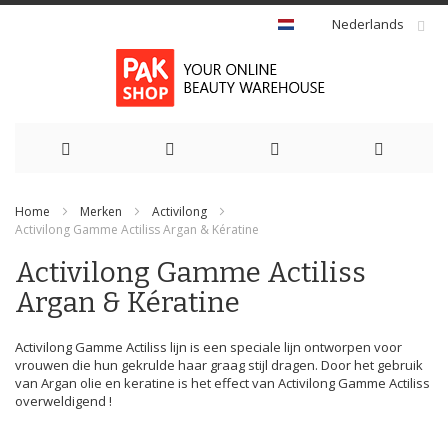
Nederlands
Ga
Home
Merken
Activilong
naar
Activilong Gamme Actiliss Argan & Kératine
de
Activilong Gamme Actiliss
Argan & Kératine
inhoud
Activilong Gamme Actiliss lijn is een speciale lijn ontworpen voor
vrouwen die hun gekrulde haar graag stijl dragen. Door het gebruik
van Argan olie en keratine is het effect van Activilong Gamme Actiliss
overweldigend !