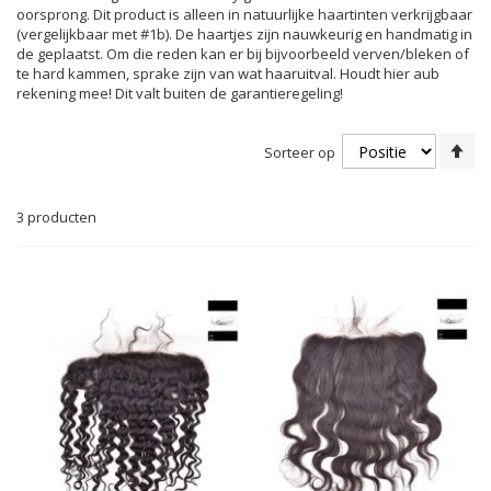
oorsprong. Dit product is alleen in natuurlijke haartinten verkrijgbaar
(vergelijkbaar met #1b). De haartjes zijn nauwkeurig en handmatig in
de geplaatst. Om die reden kan er bij bijvoorbeeld verven/bleken of
te hard kammen, sprake zijn van wat haaruitval. Houdt hier aub
rekening mee! Dit valt buiten de garantieregeling!
Va
Sorteer op
ho
na
la
3
producten
so