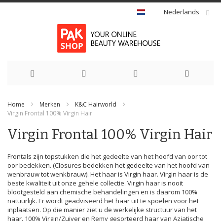
Nederlands
Ga
Home
Merken
K&C Hairworld
naar
Virgin Frontal 100% Virgin Hair
de
Virgin Frontal 100% Virgin Hair
inhoud
Frontals zijn topstukken die het gedeelte van het hoofd van oor tot
oor bedekken. (Closures bedekken het gedeelte van het hoofd van
wenbrauw tot wenkbrauw). Het haar is Virgin haar. Virgin haar is de
beste kwaliteit uit onze gehele collectie. Virgin haar is nooit
blootgesteld aan chemische behandelingen en is daarom 100%
natuurlijk. Er wordt geadviseerd het haar uit te spoelen voor het
inplaatsen. Op die manier ziet u de werkelijke structuur van het
haar. 100% Virgin/Zuiver en Remy gesorteerd haar van Aziatische