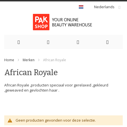
Nederlands
Ga
Home
Merken
African Royale
naar
African Royale
de
inhoud
African Royale ,producten speciaal voor gerelaxed ,gekleurd
,geweaved en gevlochten haar .
Geen producten gevonden voor deze selectie.