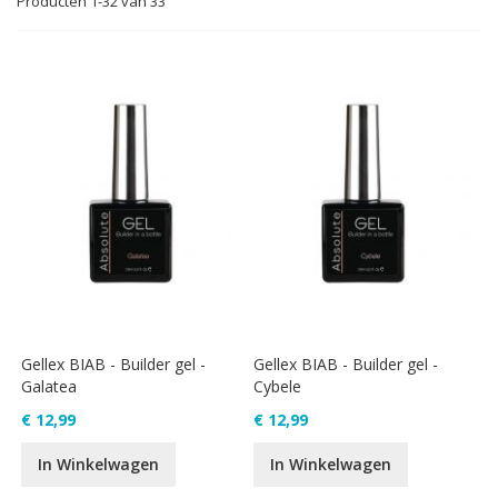
Producten
1
-
32
van
33
sor
Gellex BIAB - Builder gel -
Gellex BIAB - Builder gel -
Galatea
Cybele
€ 12,99
€ 12,99
In Winkelwagen
In Winkelwagen