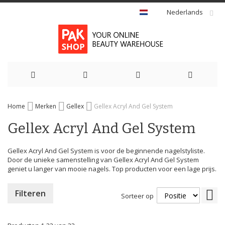
Nederlands
Ga
Home
Merken
Gellex
Gellex Acryl And Gel System
naar
Gellex Acryl And Gel System
de
inhoud
Gellex Acryl And Gel System is voor de beginnende nagelstyliste.
Door de unieke samenstelling van Gellex Acryl And Gel System
geniet u langer van mooie nagels. Top producten voor een lage prijs.
Va
Filteren
Sorteer op
hoo
naa
laa