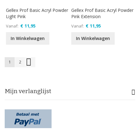
Gellex Prof Basic Acryl Powder
Gellex Prof Basic Acryl Powder
Light Pink
Pink Extension
€ 11,95
€ 11,95
Vanaf
Vanaf
In Winkelwagen
In Winkelwagen
Pagina
U lees momenteel pagina
Pagina
Pagina
Volgende
1
2
Mijn verlanglijst