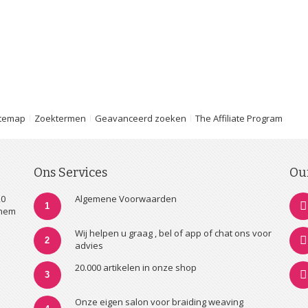
itemap
Zoektermen
Geavanceerd zoeken
The Affiliate Program
Ons Services
Ou
20
Algemene Voorwaarden
1
nhem
Wij helpen u graag , bel of app of chat ons voor
2
advies
20.000 artikelen in onze shop
3
Onze eigen salon voor braiding weaving