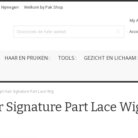
n
Nijmegen
Welkom bij Pak Shop
My 
Acc
HAAR EN PRUIKEN
TOOLS
GEZICHT EN LICHAAM
t Hair Signature Part Lace Wig
 Signature Part Lace Wi