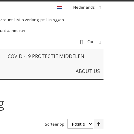
Nederlands
Account
Mijn verlanglijst
Inloggen
ount aanmaken
Cart
COVID -19 PROTECTIE MIDDELEN
ABOUT US
g
Van
Sorteer op
hoog
naar