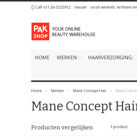
Ga
Call +31 26-3232912
nieuw!
onze winkels:
Arnhem
e
naar
de
inhoud
HOME
MERKEN
HAARVERZORGING
Home
Merken
Mane Concept Hair
Mane Concep
Mane Concept Hair
Producten vergelijken
1
product