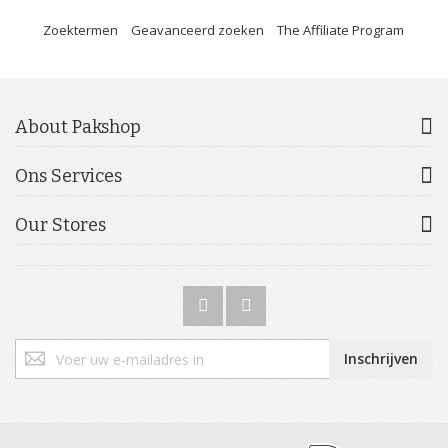
Zoektermen
Geavanceerd zoeken
The Affiliate Program
About Pakshop
Ons Services
Our Stores
Abonneer
Inschrijven
u
op
onze
nieuwsbrief