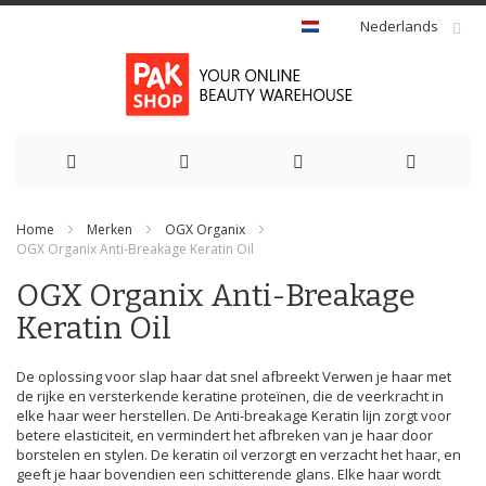
Nederlands
Ga
Home
Merken
OGX Organix
naar
OGX Organix Anti-Breakage Keratin Oil
de
OGX Organix Anti-Breakage
Keratin Oil
inhoud
De oplossing voor slap haar dat snel afbreekt Verwen je haar met
de rijke en versterkende keratine proteïnen, die de veerkracht in
elke haar weer herstellen. De Anti-breakage Keratin lijn zorgt voor
betere elasticiteit, en vermindert het afbreken van je haar door
borstelen en stylen. De keratin oil verzorgt en verzacht het haar, en
geeft je haar bovendien een schitterende glans. Elke haar wordt