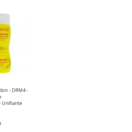
don - DRM4 -
e
e Unifiante
d