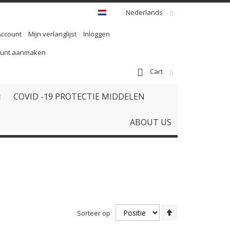
Nederlands
Account
Mijn verlanglijst
Inloggen
ount aanmaken
Cart
COVID -19 PROTECTIE MIDDELEN
ABOUT US
Van
Sorteer op
hoog
naar