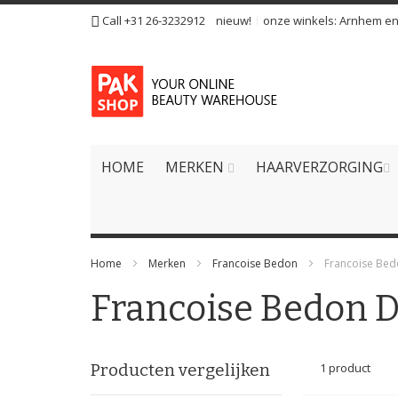
Ga
Call +31 26-3232912
nieuw!
onze winkels:
Arnhem
e
naar
de
inhoud
HOME
MERKEN
HAARVERZORGING
Home
Merken
Francoise Bedon
Francoise Be
Francoise Bedon
Producten vergelijken
1
product