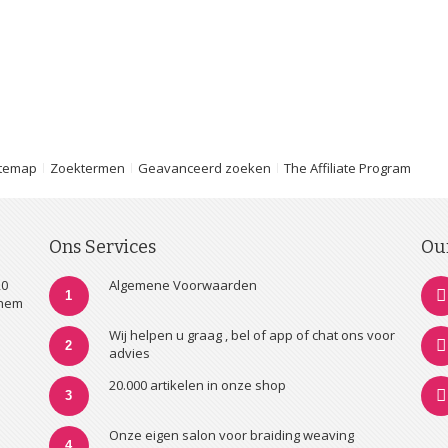
itemap
Zoektermen
Geavanceerd zoeken
The Affiliate Program
Ons Services
Ou
20
Algemene Voorwaarden
1
nhem
Wij helpen u graag , bel of app of chat ons voor
2
advies
20.000 artikelen in onze shop
3
Onze eigen salon voor braiding weaving
4