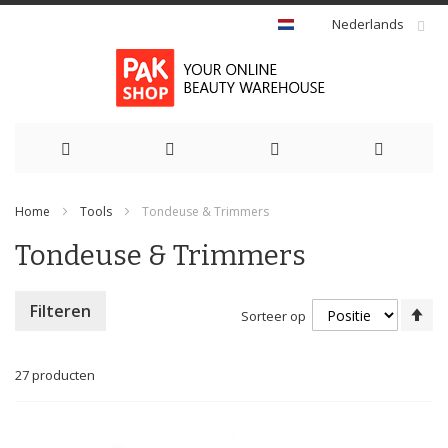
Nederlands
Ga
Home
Tools
Tondeuse & Trimmers
naar
Tondeuse & Trimmers
de
inhoud
Va
Filteren
Sorteer op
ho
na
la
27
producten
so