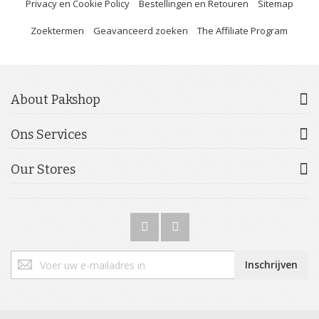
Privacy en Cookie Policy
Bestellingen en Retouren
Sitemap
Zoektermen
Geavanceerd zoeken
The Affiliate Program
About Pakshop
Ons Services
Our Stores
Abonneer
Inschrijven
u
op
onze
nieuwsbrief