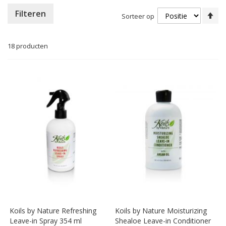
Va
Filteren
Sorteer op
ho
na
la
18
producten
so
Koils by Nature Refreshing
Koils by Nature Moisturizing
Leave-in Spray 354 ml
Shealoe Leave-in Conditioner