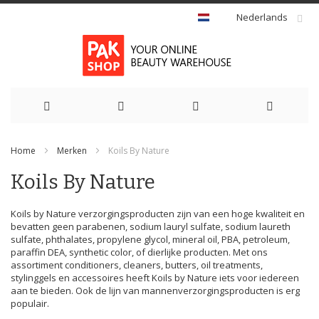
Nederlands
Ga
Home
Merken
Koils By Nature
naar
Koils By Nature
de
inhoud
Koils by Nature verzorgingsproducten zijn van een hoge kwaliteit en
bevatten geen parabenen, sodium lauryl sulfate, sodium laureth
sulfate, phthalates, propylene glycol, mineral oil, PBA, petroleum,
paraffin DEA, synthetic color, of dierlijke producten. Met ons
assortiment conditioners, cleaners, butters, oil treatments,
stylinggels en accessoires heeft Koils by Nature iets voor iedereen
aan te bieden. Ook de lijn van mannenverzorgingsproducten is erg
populair.