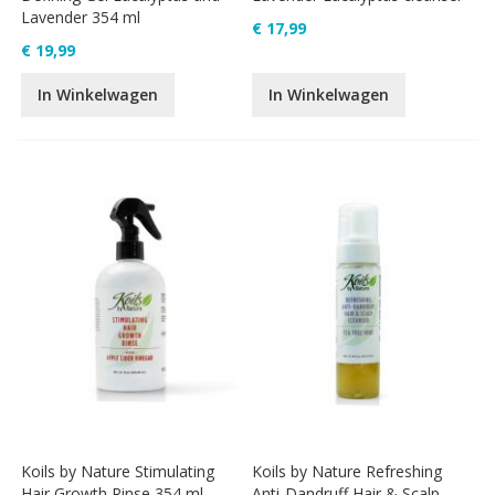
Lavender 354 ml
€ 17,99
€ 19,99
In Winkelwagen
In Winkelwagen
Koils by Nature Stimulating
Koils by Nature Refreshing
Hair Growth Rinse 354 ml
Anti-Dandruff Hair & Scalp