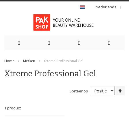
Nederlands
Ga
Home
Merken
Xtreme Professional Gel
naar
Xtreme Professional Gel
de
inhoud
Va
Sorteer op
ho
na
la
1
product
so