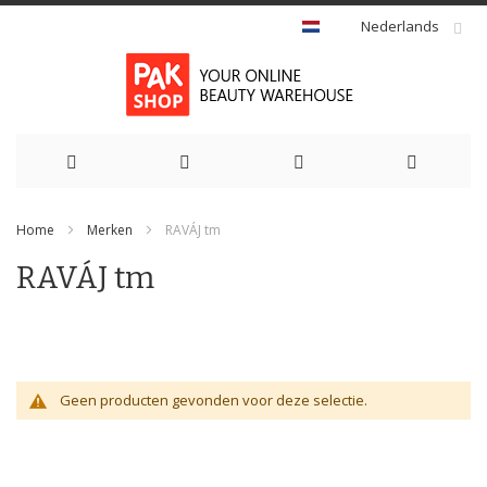
Nederlands
Ga
Home
Merken
RAVÁJ tm
naar
RAVÁJ tm
de
inhoud
Geen producten gevonden voor deze selectie.