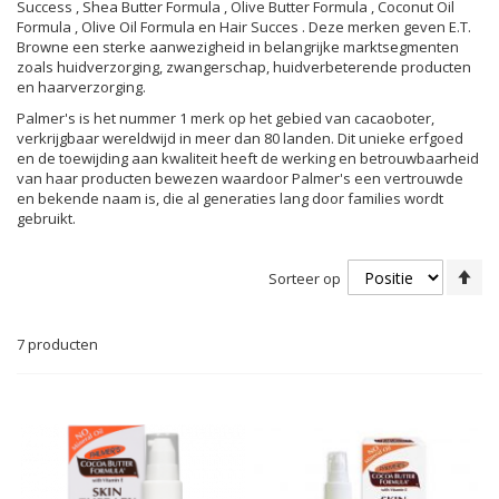
Success , Shea Butter Formula , Olive Butter Formula , Coconut Oil
Formula , Olive Oil Formula en Hair Succes . Deze merken geven E.T.
Browne een sterke aanwezigheid in belangrijke marktsegmenten
zoals huidverzorging, zwangerschap, huidverbeterende producten
en haarverzorging.
Palmer's is het nummer 1 merk op het gebied van cacaoboter,
verkrijgbaar wereldwijd in meer dan 80 landen. Dit unieke erfgoed
en de toewijding aan kwaliteit heeft de werking en betrouwbaarheid
van haar producten bewezen waardoor Palmer's een vertrouwde
en bekende naam is, die al generaties lang door families wordt
gebruikt.
Va
Sorteer op
ho
na
la
7
producten
so