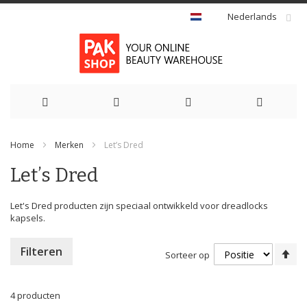
Nederlands
Ga
Home
Merken
Let’s Dred
naar
Let’s Dred
de
inhoud
Let's Dred producten zijn speciaal ontwikkeld voor dreadlocks
kapsels.
Va
Filteren
Sorteer op
ho
na
la
4
producten
so