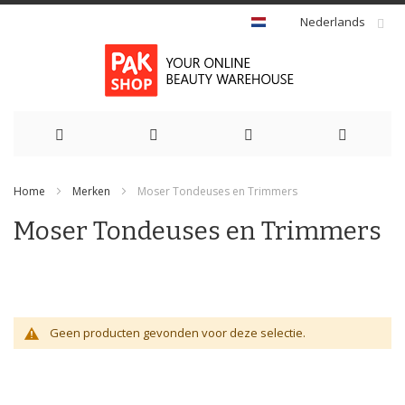
Nederlands
Ga
Home
Merken
Moser Tondeuses en Trimmers
naar
Moser Tondeuses en Trimmers
de
inhoud
Geen producten gevonden voor deze selectie.