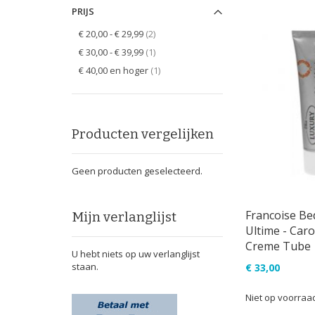
PRIJS
items
€ 20,00
-
€ 29,99
2
item
€ 30,00
-
€ 39,99
1
item
€ 40,00
en hoger
1
Producten vergelijken
Geen producten geselecteerd.
Francoise Be
Mijn verlanglijst
Ultime - Caro
Creme Tube
U hebt niets op uw verlanglijst
staan.
€ 33,00
Niet op voorraa