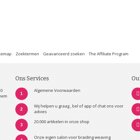
itemap
Zoektermen
Geavanceerd zoeken
The Affiliate Program
Ons Services
Ou
20
Algemene Voorwaarden
1
nhem
Wij helpen u graag , bel of app of chat ons voor
2
advies
20.000 artikelen in onze shop
3
Onze eigen salon voor braiding weaving