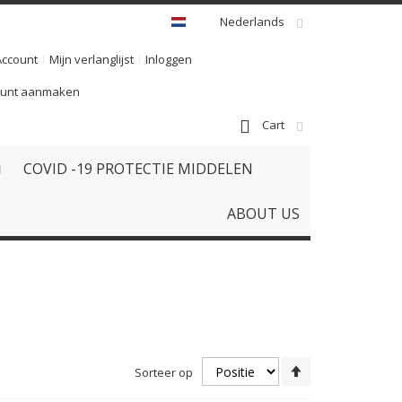
Nederlands
Account
Mijn verlanglijst
Inloggen
ount aanmaken
Cart
COVID -19 PROTECTIE MIDDELEN
ABOUT US
Van
Sorteer op
hoog
naar