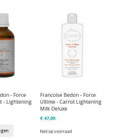
laag
sorteren
don - Force
Francoise Bedon - Force
t - Lightening
Ultime - Carrot Lightening
Milk Deluxe
€ 47,00
agen
Niet op voorraad