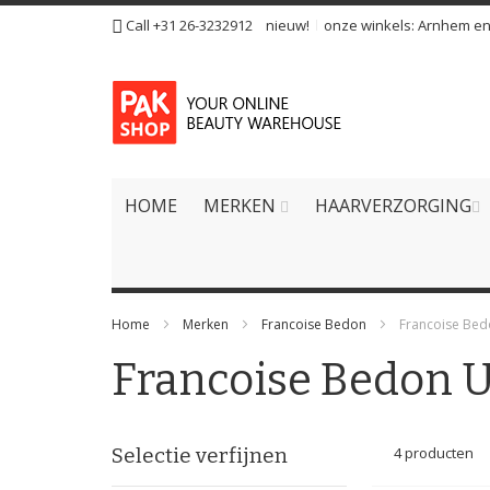
Ga
Call +31 26-3232912
nieuw!
onze winkels:
Arnhem
e
naar
de
inhoud
HOME
MERKEN
HAARVERZORGING
Home
Merken
Francoise Bedon
Francoise Bed
Francoise Bedon U
Selectie verfijnen
4
producten