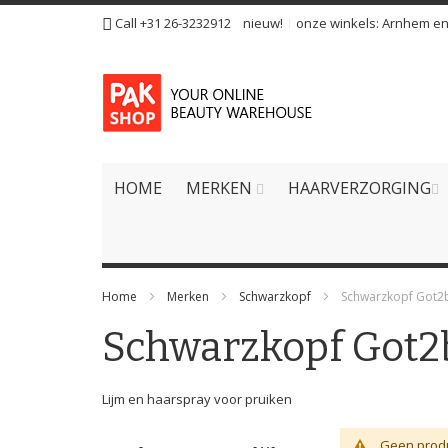
Ga
Call +31 26-3232912
nieuw!
onze winkels:
Arnhem
e
naar
de
inhoud
HOME
MERKEN
HAARVERZORGING
Home
Merken
Schwarzkopf
Schwarzkopf Got2
Schwarzkopf Got2
Lijm en haarspray voor pruiken
Geen produ