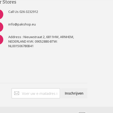
r Stores
Call Us 026-3232912
info@pakshop.eu
Address : Nieuwstraat 2, 6811HW, ARNHEM,
NEDERLAND KVK: 09052880-BTW:
NL001506780B41
Abonneer
Inschrijven
u
op
onze
nieuwsbrief