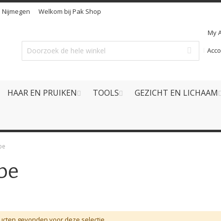
n
Nijmegen
Welkom bij Pak Shop
My 
Acc
HAAR EN PRUIKEN
TOOLS
GEZICHT EN LICHAAM
be
be
cten gevonden voor deze selectie.