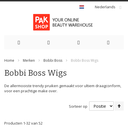
Nederlands
Ga
Home
Merken
Bobbi Boss
Bobbi Boss Wigs
naar
Bobbi Boss Wigs
de
inhoud
De allermooiste trendy pruiken gemaakt voor ultiem draagconform,
voor een prachtige make over.
Va
Sorteer op
ho
na
la
Producten
1
-
32
van
52
so