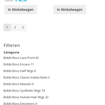
€ 45,99
Vanaf
In Winkelwagen
In Winkelwagen
Pagina
U lees momenteel pagina
Pagina
Pagina
Volgende
1
2
Filteren
Categorie
Bobbi Boss Lace Front
42
Bobbi Boss Escara
11
Bobbi Boss Half Wigs
6
Bobbi Boss Classic Indian Remi
3
Bobbi Boss Maxxim
0
Bobbi Boss Synthetic Wigs
74
Bobbi Boss Human Hair Wigs
22
Bobbi Boss Devotions
0