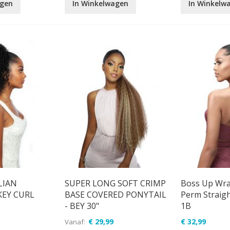
agen
In Winkelwagen
In Winkelw
LIAN
SUPER LONG SOFT CRIMP
Boss Up Wra
KEY CURL
BASE COVERED PONYTAIL
Perm Straight
- BEY 30"
1B
€ 29,99
€ 32,99
Vanaf