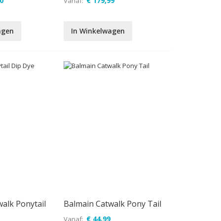
0
€ 179,99
Vanaf
agen
In Winkelwagen
alk Ponytail
Balmain Catwalk Pony Tail
€ 44,99
Vanaf