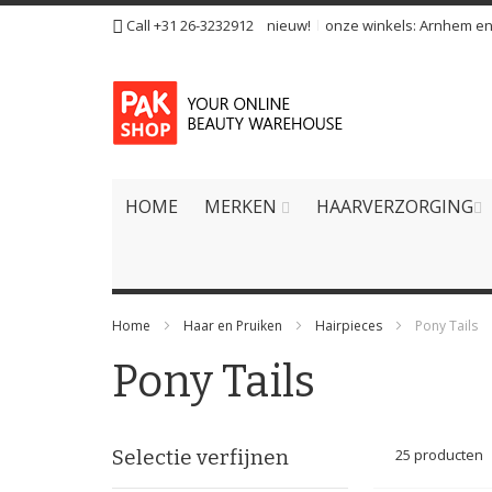
Ga
Call +31 26-3232912
nieuw!
onze winkels:
Arnhem
e
naar
de
inhoud
HOME
MERKEN
HAARVERZORGING
Home
Haar en Pruiken
Hairpieces
Pony Tails
Pony Tails
Selectie verfijnen
25
producten