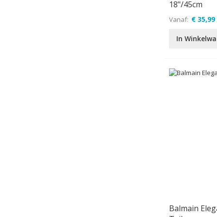
18"/45cm
€ 35,99
Vanaf
In Winkelw
Balmain Ele