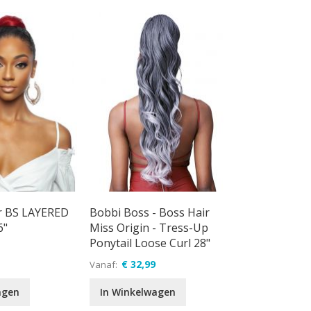
laag
sorteren
r BS LAYERED
Bobbi Boss - Boss Hair
6"
Miss Origin - Tress-Up
Ponytail Loose Curl 28"
€ 32,99
Vanaf
agen
In Winkelwagen