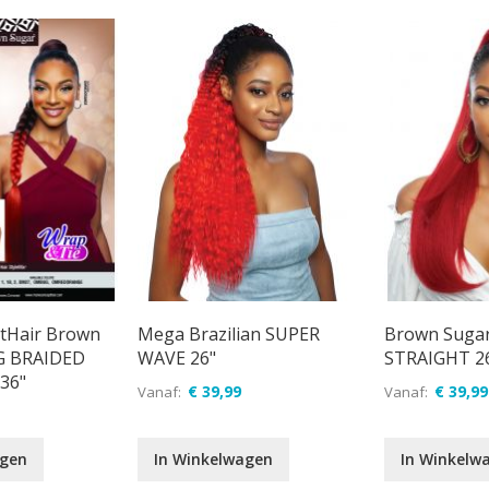
tHair Brown
Mega Brazilian SUPER
Brown Suga
G BRAIDED
WAVE 26"
STRAIGHT 2
36"
€ 39,99
€ 39,99
Vanaf
Vanaf
agen
In Winkelwagen
In Winkelw