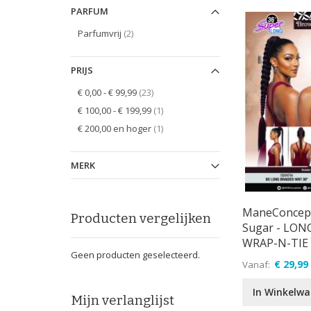
PARFUM
items
Parfumvrij
2
PRIJS
items
€ 0,00
-
€ 99,99
23
item
€ 100,00
-
€ 199,99
1
item
€ 200,00
en hoger
1
MERK
ManeConcep
Producten vergelijken
Sugar - LON
WRAP-N-TIE 
Geen producten geselecteerd.
€ 29,99
Vanaf
In Winkelw
Mijn verlanglijst