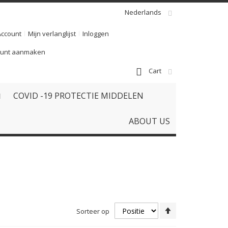
Nederlands
Account
Mijn verlanglijst
Inloggen
ount aanmaken
Cart
COVID -19 PROTECTIE MIDDELEN
ABOUT US
Van
Sorteer op
hoog
naar