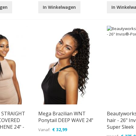
agen
In Winkelwagen
In Winkelw
 STRAIGHT
Mega Brazilian WNT
Beautywork
 COVERED
Ponytail DEEP WAVE 24"
hair - 26" In
HENE 24" -
Super Sleek
€ 32,99
Vanaf