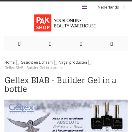
Nederlands
Ga
Home
Gezicht en Lichaam
Nagel producten
naar
Gellex BIAB - Builder Gel in a bottle
de
Gellex BIAB - Builder Gel in a
bottle
inhoud