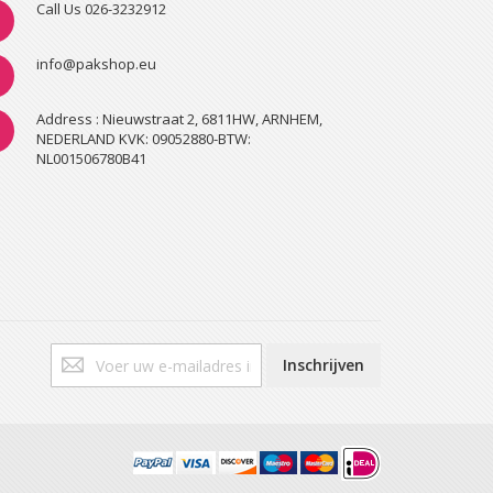
Call Us 026-3232912
info@pakshop.eu
Address : Nieuwstraat 2, 6811HW, ARNHEM,
NEDERLAND KVK: 09052880-BTW:
NL001506780B41
Abonneer
Inschrijven
u
op
onze
nieuwsbrief