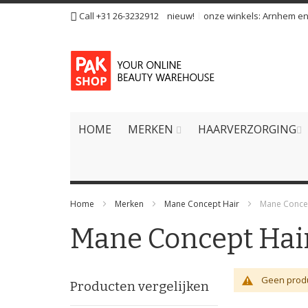
Ga
Call +31 26-3232912
nieuw!
onze winkels:
Arnhem
e
naar
de
inhoud
HOME
MERKEN
HAARVERZORGING
Home
Merken
Mane Concept Hair
Mane Concep
Mane Concept Hair
Geen produ
Producten vergelijken