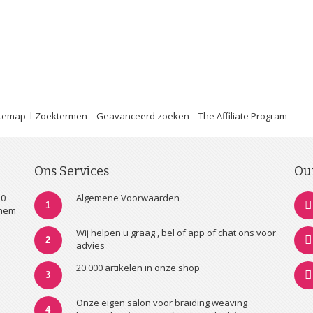
itemap
Zoektermen
Geavanceerd zoeken
The Affiliate Program
Ons Services
Ou
20
Algemene Voorwaarden
1
nhem
Wij helpen u graag , bel of app of chat ons voor
2
advies
20.000 artikelen in onze shop
3
Onze eigen salon voor braiding weaving
4