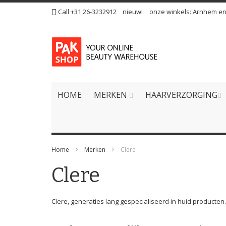
Ga
Call +31 26-3232912
nieuw!
onze winkels:
Arnhem
e
naar
de
inhoud
HOME
MERKEN
HAARVERZORGING
Home
Merken
Clere
Clere
Clere, generaties lang gespecialiseerd in huid producten.