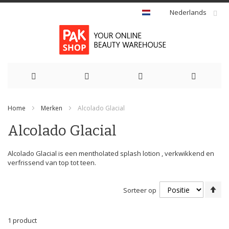
Nederlands
Ga
Home
Merken
Alcolado Glacial
naar
Alcolado Glacial
de
inhoud
Alcolado Glacial is een mentholated splash lotion , verkwikkend en
verfrissend van top tot teen.
Va
Sorteer op
ho
na
la
1
product
so