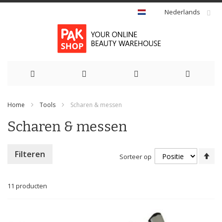
Nederlands
Ga
Home
Tools
Scharen & messen
naar
Scharen & messen
de
inhoud
Va
Filteren
Sorteer op
ho
na
la
11
producten
so