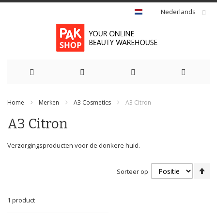
Nederlands
Ga
Home
Merken
A3 Cosmetics
A3 Citron
naar
A3 Citron
de
inhoud
Verzorgingsproducten voor de donkere huid.
Va
Sorteer op
ho
na
la
1
product
so