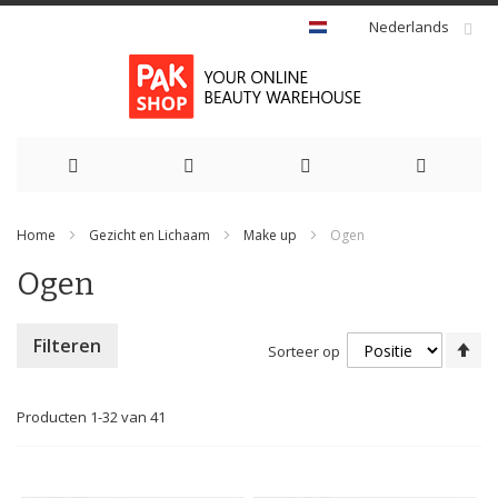
Nederlands
Ga
Home
Gezicht en Lichaam
Make up
Ogen
naar
Ogen
de
inhoud
Va
Filteren
Sorteer op
ho
na
la
Producten
1
-
32
van
41
so