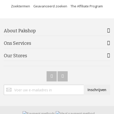
Zoektermen
Geavanceerd zoeken
The Affiliate Program
About Pakshop
Ons Services
Our Stores
Abonneer
Inschrijven
u
op
onze
nieuwsbrief