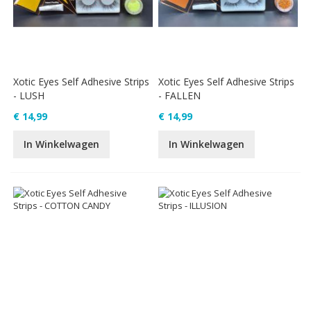
Xotic Eyes Self Adhesive Strips
Xotic Eyes Self Adhesive Strips
- LUSH
- FALLEN
€ 14,99
€ 14,99
In Winkelwagen
In Winkelwagen