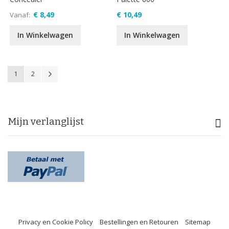
€ 8,49
€ 10,49
Vanaf
In Winkelwagen
In Winkelwagen
Pagina
U lees momenteel pagina
Pagina
Pagina
Volgende
1
2
Mijn verlanglijst
Privacy en Cookie Policy
Bestellingen en Retouren
Sitemap