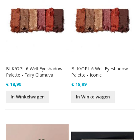
BLK/OPL 6 Well Eyeshadow
BLK/OPL 6 Well Eyeshadow
Palette - Fairy Glamuva
Palette - Iconic
€ 18,99
€ 18,99
In Winkelwagen
In Winkelwagen