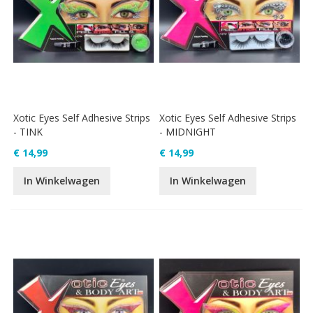
Xotic Eyes Self Adhesive Strips
Xotic Eyes Self Adhesive Strips
- TINK
- MIDNIGHT
€ 14,99
€ 14,99
In Winkelwagen
In Winkelwagen