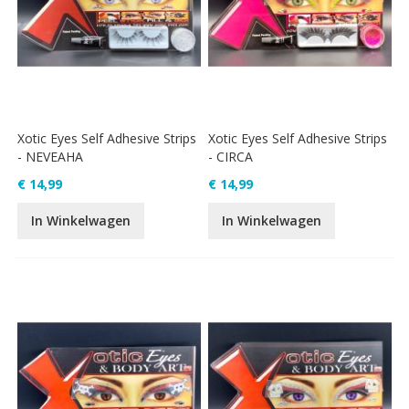
Xotic Eyes Self Adhesive Strips
Xotic Eyes Self Adhesive Strips
- NEVEAHA
- CIRCA
€ 14,99
€ 14,99
In Winkelwagen
In Winkelwagen