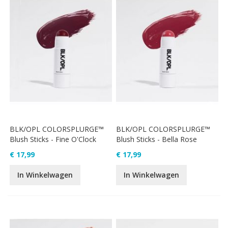
BLK/OPL COLORSPLURGE™
BLK/OPL COLORSPLURGE™
Blush Sticks - Fine O'Clock
Blush Sticks - Bella Rose
€ 17,99
€ 17,99
In Winkelwagen
In Winkelwagen