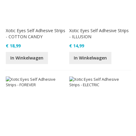
Xotic Eyes Self Adhesive Strips
Xotic Eyes Self Adhesive Strips
- COTTON CANDY
- ILLUSION
€ 18,99
€ 14,99
In Winkelwagen
In Winkelwagen