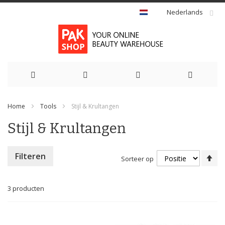
Nederlands
Ga
Home
Tools
Stijl & Krultangen
naar
Stijl & Krultangen
de
inhoud
Va
Filteren
Sorteer op
ho
na
la
3
producten
so