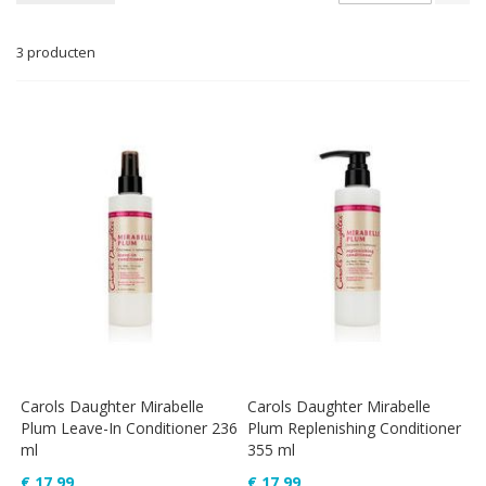
na
la
3
producten
so
Carols Daughter Mirabelle
Carols Daughter Mirabelle
Plum Leave-In Conditioner 236
Plum Replenishing Conditioner
ml
355 ml
€ 17,99
€ 17,99