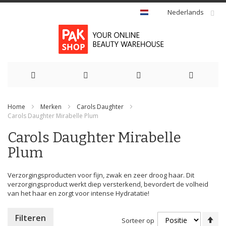
Nederlands
Ga
Home
Merken
Carols Daughter
naar
Carols Daughter Mirabelle Plum
de
Carols Daughter Mirabelle
Plum
inhoud
Verzorgingsproducten voor fijn, zwak en zeer droog haar. Dit
verzorgingsproduct werkt diep versterkend, bevordert de volheid
van het haar en zorgt voor intense Hydratatie!
Va
Filteren
Sorteer op
ho