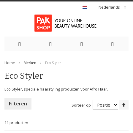
Nederlands
Ga
Home
Merken
Eco Styler
naar
Eco Styler
de
inhoud
Eco Styler, speciale haarstyling producten voor Afro Haar.
Va
Filteren
Sorteer op
ho
na
la
11
producten
so