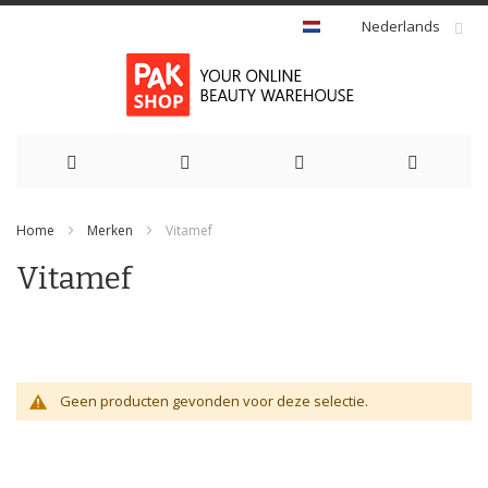
Nederlands
Ga
Home
Merken
Vitamef
naar
Vitamef
de
inhoud
Geen producten gevonden voor deze selectie.