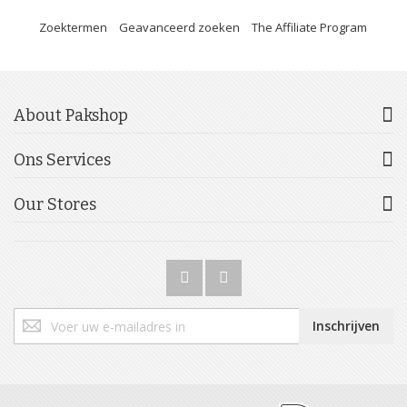
Zoektermen
Geavanceerd zoeken
The Affiliate Program
About Pakshop
Ons Services
Our Stores
Abonneer
Inschrijven
u
op
onze
nieuwsbrief