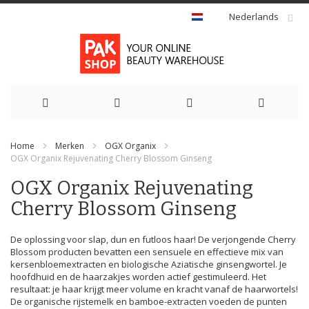
Nederlands
Ga
Home
Merken
OGX Organix
naar
OGX Organix Rejuvenating Cherry Blossom Ginseng
de
OGX Organix Rejuvenating
Cherry Blossom Ginseng
inhoud
De oplossing voor slap, dun en futloos haar! De verjongende Cherry
Blossom producten bevatten een sensuele en effectieve mix van
kersenbloemextracten en biologische Aziatische ginsengwortel. Je
hoofdhuid en de haarzakjes worden actief gestimuleerd. Het
resultaat: je haar krijgt meer volume en kracht vanaf de haarwortels!
De organische rijstemelk en bamboe-extracten voeden de punten