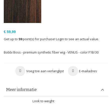
€ 59,99
Get up to
59
point(s) for purchase! Login to see an actual value.
Bobbi Boss - premium synthetic fiber wig - VENUS - color F1B/30
Voeg toe aan verlanglijst
E-mailadres
Meer informatie
Meer
Look to weight
informatie