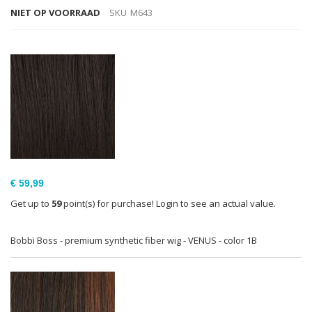
NIET OP VOORRAAD
SKU
M643
Gegroepeerde
productitems
€ 59,99
Get up to
59
point(s) for purchase! Login to see an actual value.
Bobbi Boss - premium synthetic fiber wig - VENUS - color 1B