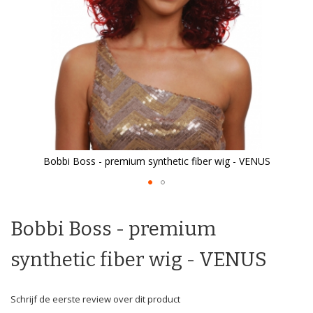
Bobbi Boss - premium synthetic fiber wig - VENUS
Ga
naar
het
Bobbi Boss - premium
begin
van
synthetic fiber wig - VENUS
de
afbeeldingen-
gallerij
Schrijf de eerste review over dit product