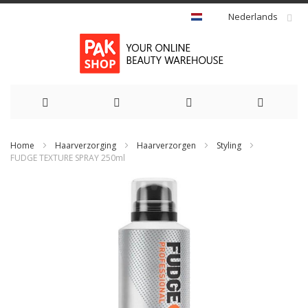
Nederlands
Ga
Home
Haarverzorging
Haarverzorgen
Styling
naar
FUDGE TEXTURE SPRAY 250ml
de
Ga
naar
inhoud
het
einde
van
de
afbeeldingen-
gallerij