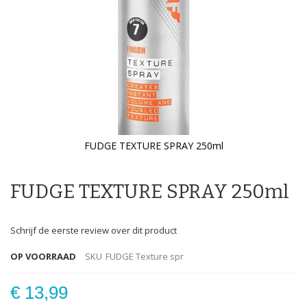
FUDGE TEXTURE SPRAY 250ml
Ga
naar
het
FUDGE TEXTURE SPRAY 250ml
begin
van
de
Schrijf de eerste review over dit product
afbeeldingen-
gallerij
OP VOORRAAD
SKU
FUDGE Texture spr
€ 13,99