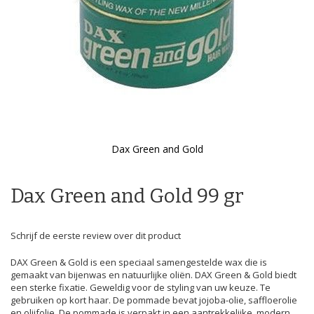
Dax Green and Gold
Ga
naar
het
Dax Green and Gold 99 gr
begin
van
de
Schrijf de eerste review over dit product
afbeeldingen-
gallerij
DAX Green & Gold is een speciaal samengestelde wax die is
gemaakt van bijenwas en natuurlijke oliën. DAX Green & Gold biedt
een sterke fixatie. Geweldig voor de styling van uw keuze. Te
gebruiken op kort haar. De pommade bevat jojoba-olie, saffloerolie
en olijfolie. De pommade is verpakt in een aantrekkelijke, modern