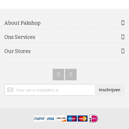
About Pakshop
Ons Services
Our Stores
Abonneer
Inschrijven
u
op
onze
nieuwsbrief