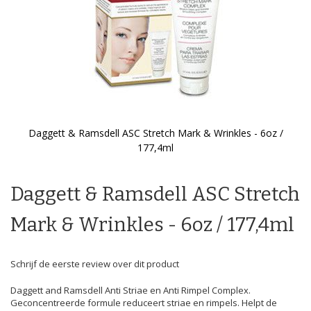
Daggett & Ramsdell ASC Stretch Mark & Wrinkles - 6oz /
177,4ml
Ga
naar
het
Daggett & Ramsdell ASC Stretch
begin
van
Mark & Wrinkles - 6oz / 177,4ml
de
afbeeldingen-
gallerij
Schrijf de eerste review over dit product
Daggett and Ramsdell Anti Striae en Anti Rimpel Complex.
Geconcentreerde formule reduceert striae en rimpels. Helpt de