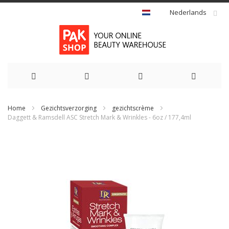
Nederlands
Ga
Home
Gezichtsverzorging
gezichtscrème
naar
Daggett & Ramsdell ASC Stretch Mark & Wrinkles - 6oz / 177,4ml
de
Ga
naar
inhoud
het
einde
van
de
afbeeldingen-
gallerij