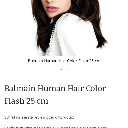
Balmain Human Hair Color Flash 25 cm
Ga
naar
het
Balmain Human Hair Color
begin
van
Flash 25 cm
de
afbeeldingen-
gallerij
Schrijf de eerste review over dit product