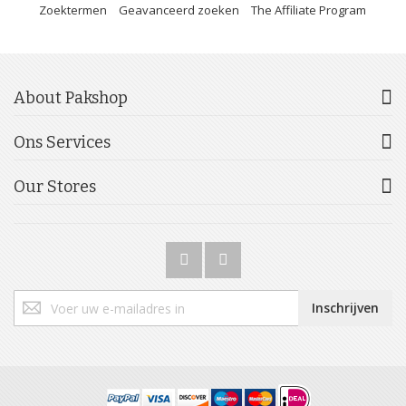
Zoektermen
Geavanceerd zoeken
The Affiliate Program
About Pakshop
Ons Services
Our Stores
Abonneer
Inschrijven
u
op
onze
nieuwsbrief