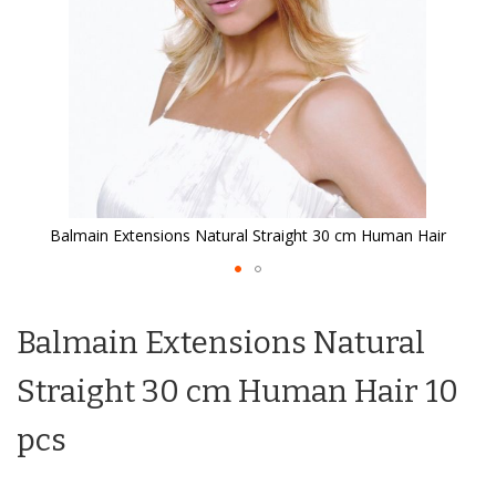
Balmain Extensions Natural Straight 30 cm Human Hair
Ga
naar
het
Balmain Extensions Natural
begin
van
Straight 30 cm Human Hair 10
de
afbeeldingen-
pcs
gallerij