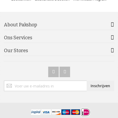
About Pakshop
Ons Services
Our Stores
Abonneer
Inschrijven
u
op
onze
nieuwsbrief