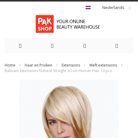
Nederlands
Ga
Home
Haar en Pruiken
Extensions
Weft extensions
naar
Balmain Extensions Natural Straight 30 cm Human Hair 10 pcs
de
Ga
naar
inhoud
het
einde
van
de
afbeeldingen-
gallerij