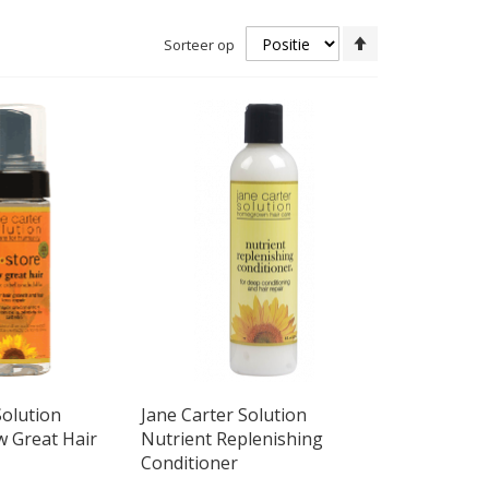
Van
Sorteer op
hoog
naar
laag
sorteren
Solution
Jane Carter Solution
w Great Hair
Nutrient Replenishing
Conditioner