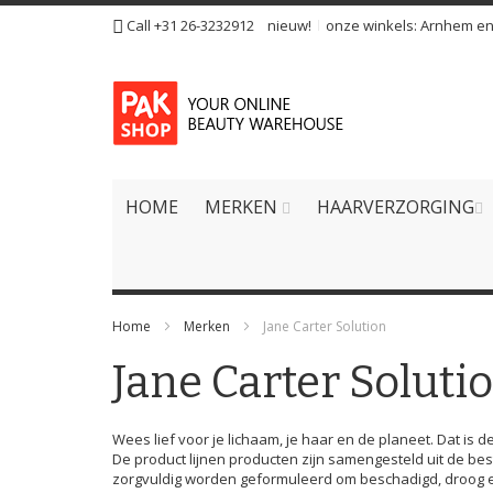
Ga
Call +31 26-3232912
nieuw!
onze winkels:
Arnhem
e
naar
de
inhoud
HOME
MERKEN
HAARVERZORGING
Home
Merken
Jane Carter Solution
Jane Carter Soluti
Wees lief voor je lichaam, je haar en de planeet. Dat is d
De product lijnen producten zijn samengesteld uit de bes
zorgvuldig worden geformuleerd om beschadigd, droog en