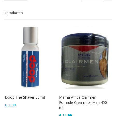
na
la
3
producten
so
Doop The Shaver 30 ml
Mama Africa Clairmen
Formule Cream for Men 450
€ 3,99
ml
€ 14,99