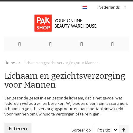
Nederlands
Ga
Home
Lichaam en gezichtsverzorging voor Mannen
naar
Lichaam en gezichtsverzorging
de
voor Mannen
inhoud
Een gezonde geest in een gezonde lichaam, dat is het gevoel wat
iedereen wel zou willen bereiken. Wij bieden u een ruim assortiment
lichaam en gezicht verzorgingsproducten aan speciaal ontwikkeld
voor mannen om uw huid te verzorgen of te reinigen.
Va
Filteren
Sorteer op
ho