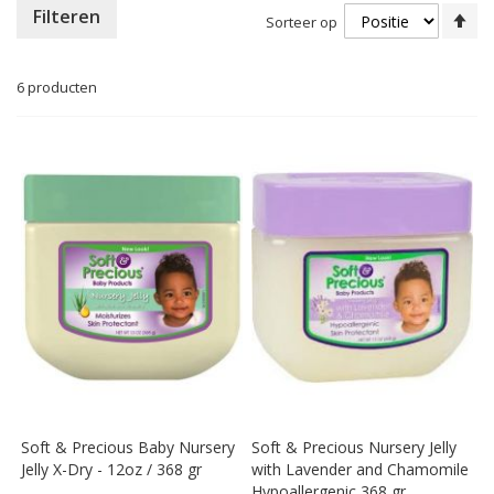
Va
Filteren
Sorteer op
ho
na
la
6
producten
so
Soft & Precious Baby Nursery
Soft & Precious Nursery Jelly
Jelly X-Dry - 12oz / 368 gr
with Lavender and Chamomile
Hypoallergenic 368 gr