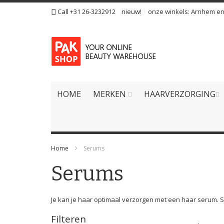
Ga
Call +31 26-3232912
nieuw!
onze winkels:
Arnhem
e
naar
de
inhoud
HOME
MERKEN
HAARVERZORGING
Home
Serums
Serums
Je kan je haar optimaal verzorgen met een haar serum. 
Filteren