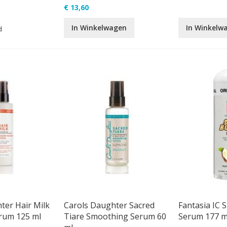
€ 13,60
In Winkelwagen
In Winkelw
d
ter Hair Milk
Carols Daughter Sacred
Fantasia IC S
rum 125 ml
Tiare Smoothing Serum 60
Serum 177 m