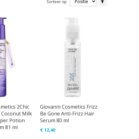
Sorteer op
hoog
naar
laag
sorteren
metics 2Chic
Giovanni Cosmetics Frizz
 Coconut Milk
Be Gone Anti-Frizz Hair
per Potion
Serum 80 ml
um 81 ml
€ 12,40