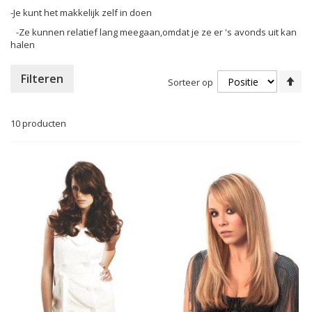
-Je kunt het makkelijk zelf in doen
-Ze kunnen relatief lang meegaan,omdat je ze er 's avonds uit kan
halen
Va
Filteren
Sorteer op
ho
na
la
10
producten
so